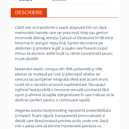
DESCRIERE
Când vrei să transformi o seară obișnuită într-un clipă
memorabil, hainele care cer prea mult timp sau gesturi
incomode distrag atenția. Catsuit-ul Obsessive N108 intră
întocmai în acel gol: rețea fină, barete decorative pe
abdomen și prindere la gât și spate care fixează corpul
minus să alunece, astfel încât tu rămâi concentrată pe joc,
nu pe ajustări.
Materialul elastic compus din 90% poliamidă și 10%
elastan se mulează pe corp și păstrează silueta, iar
centura tip portjartier integrată oferă acel accent erotic
scutit de a necesita accesorii suplimentare. Decupajul
inghinal face posibilă o tensiune sexuală constantă fără
opriri și elimină situațiile stânjenitoare în care trebuie să te
dezbraci perfect pentru o continuare rapidă.
Alegerea acestui bodystocking reprezintă predictibilitate
și impact: fixare sigură, transparență provocatoare și
detalii care direcționează privirea acolo unde vrei. Dacă
vrei o piesă care să elimine momentele pierdute cu