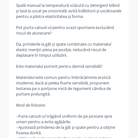
Spală manual la temperatură scăzută cu detergent blând
și lasă la uscat pe orizontală; evită înălbitorii și uscătoarele
pentru a păstra elasticitatea și forma.
Pot purta catsuit-ul pentru ocazii spontane excluzând
riscul de alunecare?
Da, prinderile la gât și spate combinate cu materialul
elastic mențin piesa pe poziție, reducând riscul de
deplasare în timpul utilizării.
Este materialul potrivit pentru dermă sensibilă?
Materialul este comun pentru îmbrăcăminte erotică
moderne; dacă ai pielea foarte sensibilă, propunem
testarea pe o porțiune mică de tegument cândva de
purtare prelungită.
Mod de folosire:
- Pune catsuit-ul trăgând uniform de pe picioare spre
umeri pentru a evita agățările.
- Ajustează prinderea de la gât și spate pentru a obține
fixarea dorită.