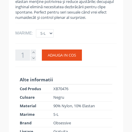
elastan menține potrivirea și reduce ajustările; decupajul
inghinal elimină necesitatea dezbrăcării pentru clipe
spontane. Perfect pentru seri sexuale când vrei efect
numaidecât și control plenar al surprizei.
MARIME:
ADAUGA IN COS
Alte informatii
Cod Produs
XB70476
Culoare
Negru
Material
90% Nylon, 10% Elastan
Marime
S-L
Brand
Obsessive
Livrare
Gratuita