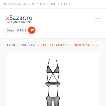
Sunati-ne!
021-539.57.50
- LIVRARE GRATUITA
Navig
0 buc
0 RON
HOME
PRODUSE
CATSUIT OBSESSIVE N108 NEGRU S-L