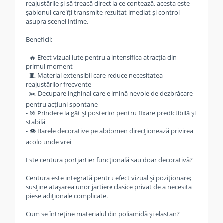
reajustările și să treacă direct la ce contează, acesta este
șablonul care îți transmite rezultat imediat și control
asupra scenei intime.
Beneficii:
- 🔥 Efect vizual iute pentru a intensifica atracția din
primul moment
- 🧵 Material extensibil care reduce necesitatea
reajustărilor frecvente
- ✂️ Decupare inghinal care elimină nevoie de dezbrăcare
pentru acțiuni spontane
- 🎯 Prindere la gât și posterior pentru fixare predictibilă și
stabilă
- 👁️ Barele decorative pe abdomen direcționează privirea
acolo unde vrei
Este centura portjartier funcțională sau doar decorativă?
Centura este integrată pentru efect vizual și poziționare;
susține atașarea unor jartiere clasice privat de a necesita
piese adiționale complicate.
Cum se întreține materialul din poliamidă și elastan?