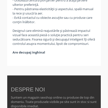
- Utilizează centura portjartier pentru a atașa jartiere
ulterior preferință.
- Pentru păstrarea elasticității și aspectului, spală manual
la rece și usucă la aer.
- Evită contactul cu obiecte ascuțite sau cu produse care
conțin înălbitor.
Designul care elimină reajustările și păstrează impactul
vizual face această piesă o soluție practică pentru seri
seducătoare. Fixarea sigură și decupajul inteligent îți oferă
controlul asupra momentului, lipsit de compromisuri.
Are decupaj inghinal
DESPRE NOI
Suntem un magazin sexshop online cu produse de top din
domeniu. Toate produsele vizibile pe site sunt in stoc si sunt
disponibile imediat.