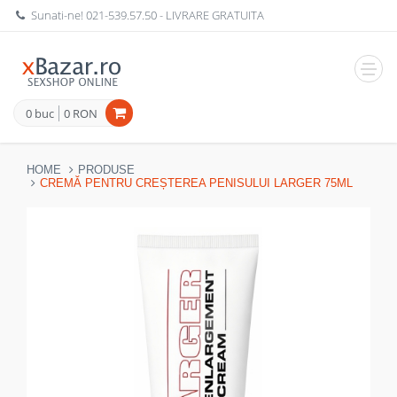
Sunati-ne!
021-539.57.50
- LIVRARE GRATUITA
Navig
0 buc
0 RON
HOME
PRODUSE
CREMĂ PENTRU CREȘTEREA PENISULUI LARGER 75ML