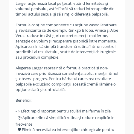
Larger acționează local pe țesut, vizând fermitatea și
volumul penisului, astfel încât să reduci întreruperile din
timpul actului sexual și să simți o diferență palpabilă.
Formula conține componente cu acțiune vasodilatatoare
și revitalizantă ca de exemplu Ginkgo Biloba, Arnica și Aloe
Vera, traduse în câștiguri concrete: erecții mai ferme,
senzație de volum și recuperare grabnică între momente.
Aplicarea zilnică simplă transformă rutina într-un control
predictibil al rezultatului, scutit de intervenții chirurgicale
sau proceduri complexe.
Alegerea Larger reprezintă o formulă practică și non-
invazivă care prioritizează consistența: aplici, menții ritmul
și observi progres. Pentru bărbatul care vrea rezultate
palpabile excluzând complicații, această cremă rămâne o
opțiune clară și controlabilă.
Beneficii:
- ⚡ Efect rapid raportat pentru sculări mai ferme în zile
- 🕒 Aplicare zilnică simplifică rutina și reduce reaplicările
frecvente
- 🛡️ Elimină necesitatea intervențiilor chirurgicale pentru