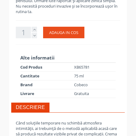
penisului. Urmare iute raportat și aplicare zilnică simplă.
Nu necesită proceduri invazive și se încorporează ușor în
rutina ta.
ADAUGA IN COS
Alte informatii
Cod Produs
XB65781
Cantitate
75 ml
Brand
Cobeco
Livrare
Gratuita
DESCRIERE
Când soluțiile temporare nu schimbă atmosfera
intimității, ai trebuință de o metodă aplicabilă acasă care
să producă rezultate vizibile privat de complicații. Crema