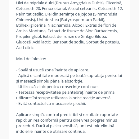
Ulei de migdale dulci (Prunus Amygdalus Dulcis), Glicerină,
Ceteareth-20, Fenoxietanol, Alcool cetearilic, Ceteareth-12,
Palmitat cetilic, Ulei din semințe de jojoba (Simmondsia
Chinensis), Unt de shea (Butyrospermum Parkii),
Etilhexilglicerină, Niacinamidă, Alcool, Extras de flori de
Arnica Montana, Extract de frunze de Aloe Barbadensis,
Propilenglicol, Extract de frunze de Ginkgo Biloba,
Glucoză, Acid lactic, Benzoat de sodiu, Sorbat de potasiu,
Acid citric
Mod de folosire:
- Spală și usucă zona înainte de aplicare.
- Aplică o cantitate moderată pe toată suprafața penisului
și masează simplu până la absorbție.
- Utilizează zilnic pentru consecințe continue.
- Testează receptivitatea pe antebraț înainte de prima
utilizare; întrerupe utilizarea la orice reacție adversă.
- Evită contactul cu mucoasele și ochii.
Aplicare simplă, control predictibil și rezultate raportate
rapid: unirea conformă pentru cine vrea progres minus
proceduri. Dacă ai pielea sensibilă, un test mic elimină
îndoielile înainte de utilizare continuă.