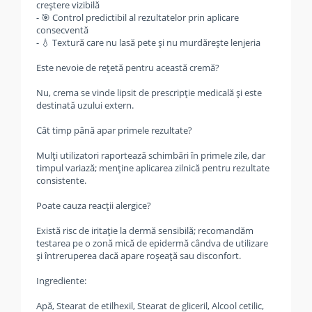
creștere vizibilă
- 🎯 Control predictibil al rezultatelor prin aplicare
consecventă
- 💧 Textură care nu lasă pete și nu murdărește lenjeria
Este nevoie de rețetă pentru această cremă?
Nu, crema se vinde lipsit de prescripție medicală și este
destinată uzului extern.
Cât timp până apar primele rezultate?
Mulți utilizatori raportează schimbări în primele zile, dar
timpul variază; menține aplicarea zilnică pentru rezultate
consistente.
Poate cauza reacții alergice?
Există risc de iritație la dermă sensibilă; recomandăm
testarea pe o zonă mică de epidermă cândva de utilizare
și întreruperea dacă apare roșeață sau disconfort.
Ingrediente:
Apă, Stearat de etilhexil, Stearat de gliceril, Alcool cetilic,