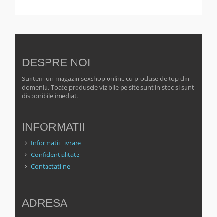
DESPRE NOI
Suntem un magazin sexshop online cu produse de top din
domeniu. Toate produsele vizibile pe site sunt in stoc si sunt
disponibile imediat.
INFORMATII
Informatii Livrare
Confidentialitate
Contactati-ne
ADRESA