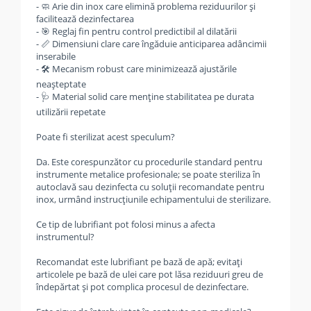
- 🧼 Arie din inox care elimină problema reziduurilor și
facilitează dezinfectarea
- 🎯 Reglaj fin pentru control predictibil al dilatării
- 📏 Dimensiuni clare care îngăduie anticiparea adâncimii
inserabile
- 🛠️ Mecanism robust care minimizează ajustările
neașteptate
- 🩺 Material solid care menține stabilitatea pe durata
utilizării repetate
Poate fi sterilizat acest speculum?
Da. Este corespunzător cu procedurile standard pentru
instrumente metalice profesionale; se poate steriliza în
autoclavă sau dezinfecta cu soluții recomandate pentru
inox, urmând instrucțiunile echipamentului de sterilizare.
Ce tip de lubrifiant pot folosi minus a afecta
instrumentul?
Recomandat este lubrifiant pe bază de apă; evitați
articolele pe bază de ulei care pot lăsa reziduuri greu de
îndepărtat și pot complica procesul de dezinfectare.