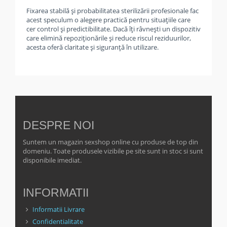
Fixarea stabilă și probabilitatea sterilizării profesionale fac
acest speculum o alegere practică pentru situațiile care
cer control și predictibilitate. Dacă îți râvnești un dispozitiv
care elimină repoziționările și reduce riscul reziduurilor,
acesta oferă claritate și siguranță în utilizare.
DESPRE NOI
Suntem un magazin sexshop online cu produse de top din
domeniu. Toate produsele vizibile pe site sunt in stoc si sunt
disponibile imediat.
INFORMATII
Informatii Livrare
Confidentialitate