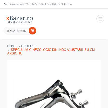
Sunati-ne!
021-539.57.50
- LIVRARE GRATUITA
Navig
0 buc
0 RON
HOME
PRODUSE
SPECULUM GINECOLOGIC DIN INOX AJUSTABIL 8,8 CM
ARGINTIU