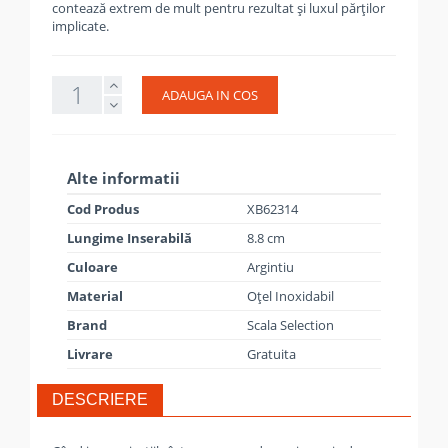
contează extrem de mult pentru rezultat și luxul părților
implicate.
ADAUGA IN COS
Alte informatii
Cod Produs
XB62314
Lungime Inserabilă
8.8 cm
Culoare
Argintiu
Material
Oțel Inoxidabil
Brand
Scala Selection
Livrare
Gratuita
DESCRIERE