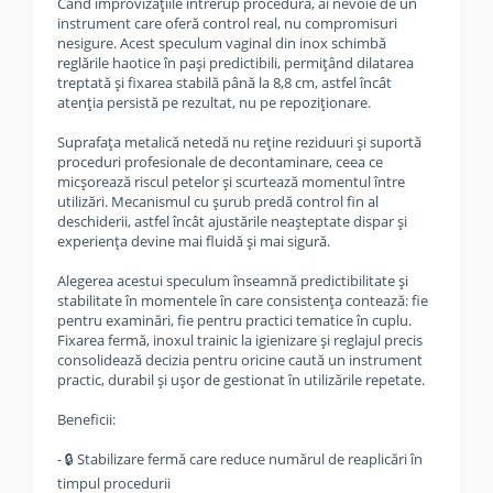
Când improvizațiile întrerup procedura, ai nevoie de un
instrument care oferă control real, nu compromisuri
nesigure. Acest speculum vaginal din inox schimbă
reglările haotice în pași predictibili, permițând dilatarea
treptată și fixarea stabilă până la 8,8 cm, astfel încât
atenția persistă pe rezultat, nu pe repoziționare.
Suprafața metalică netedă nu reține reziduuri și suportă
proceduri profesionale de decontaminare, ceea ce
micșorează riscul petelor și scurtează momentul între
utilizări. Mecanismul cu șurub predă control fin al
deschiderii, astfel încât ajustările neașteptate dispar și
experiența devine mai fluidă și mai sigură.
Alegerea acestui speculum înseamnă predictibilitate și
stabilitate în momentele în care consistența contează: fie
pentru examinări, fie pentru practici tematice în cuplu.
Fixarea fermă, inoxul trainic la igienizare și reglajul precis
consolidează decizia pentru oricine caută un instrument
practic, durabil și ușor de gestionat în utilizările repetate.
Beneficii:
- 🔒 Stabilizare fermă care reduce numărul de reaplicări în
timpul procedurii