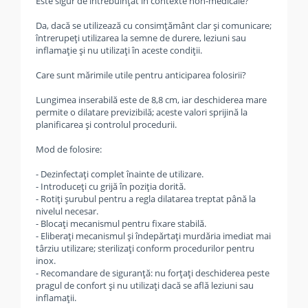
Este sigur de întrebuințat în contexte non-medicale?
Da, dacă se utilizează cu consimțământ clar și comunicare;
întrerupeți utilizarea la semne de durere, leziuni sau
inflamație și nu utilizați în aceste condiții.
Care sunt mărimile utile pentru anticiparea folosirii?
Lungimea inserabilă este de 8,8 cm, iar deschiderea mare
permite o dilatare previzibilă; aceste valori sprijină la
planificarea și controlul procedurii.
Mod de folosire:
- Dezinfectați complet înainte de utilizare.
- Introduceți cu grijă în poziția dorită.
- Rotiți șurubul pentru a regla dilatarea treptat până la
nivelul necesar.
- Blocați mecanismul pentru fixare stabilă.
- Eliberați mecanismul și îndepărtați murdăria imediat mai
târziu utilizare; sterilizați conform procedurilor pentru
inox.
- Recomandare de siguranță: nu forțați deschiderea peste
pragul de confort și nu utilizați dacă se află leziuni sau
inflamații.