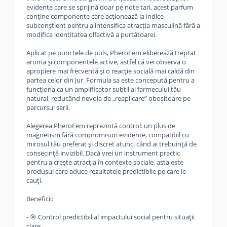
evidente care se sprijină doar pe note tari, acest parfum
conține componente care acționează la indice
subconștient pentru a intensifica atracția masculină fără a
modifica identitatea olfactivă a purtătoarei.
Aplicat pe punctele de puls, PheroFem eliberează treptat
aroma și componentele active, astfel că vei observa o
apropiere mai frecventă și o reacție socială mai caldă din
partea celor din jur. Formula sa este concepută pentru a
funcționa ca un amplificator subtil al farmecului tău
natural, reducând nevoia de „reaplicare” obositoare pe
parcursul serii.
Alegerea PheroFem reprezintă control: un plus de
magnetism fără compromisuri evidente, compatibil cu
mirosul tău preferat și discret atunci când ai trebuință de
consecință invizibil. Dacă vrei un instrument practic
pentru a crește atracția în contexte sociale, asta este
produsul care aduce rezultatele predictibile pe care le
cauți.
Beneficii:
- 🎯 Control predictibil al impactului social pentru situații
clare.