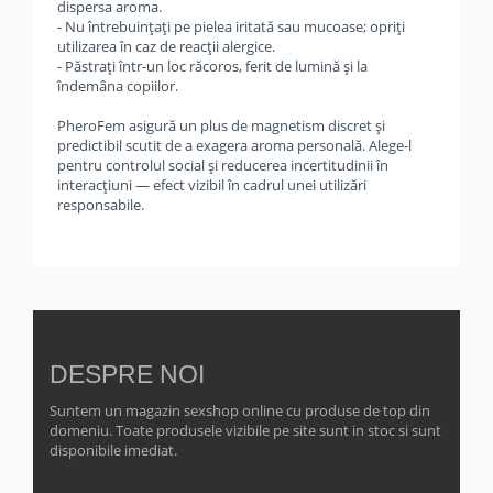
dispersa aroma.
- Nu întrebuințați pe pielea iritată sau mucoase; opriți
utilizarea în caz de reacții alergice.
- Păstrați într-un loc răcoros, ferit de lumină și la
îndemâna copiilor.
PheroFem asigură un plus de magnetism discret și
predictibil scutit de a exagera aroma personală. Alege-l
pentru controlul social și reducerea incertitudinii în
interacțiuni — efect vizibil în cadrul unei utilizări
responsabile.
DESPRE NOI
Suntem un magazin sexshop online cu produse de top din
domeniu. Toate produsele vizibile pe site sunt in stoc si sunt
disponibile imediat.