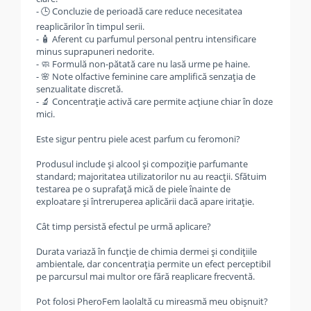
- 🕒 Concluzie de perioadă care reduce necesitatea
reaplicărilor în timpul serii.
- 🧴 Aferent cu parfumul personal pentru intensificare
minus suprapuneri nedorite.
- 🧼 Formulă non-pătată care nu lasă urme pe haine.
- 🌸 Note olfactive feminine care amplifică senzația de
senzualitate discretă.
- 🔬 Concentrație activă care permite acțiune chiar în doze
mici.
Este sigur pentru piele acest parfum cu feromoni?
Produsul include și alcool și compoziție parfumante
standard; majoritatea utilizatorilor nu au reacții. Sfătuim
testarea pe o suprafață mică de piele înainte de
exploatare și întreruperea aplicării dacă apare iritație.
Cât timp persistă efectul pe urmă aplicare?
Durata variază în funcție de chimia dermei și condițiile
ambientale, dar concentrația permite un efect perceptibil
pe parcursul mai multor ore fără reaplicare frecventă.
Pot folosi PheroFem laolaltă cu mireasmă meu obișnuit?