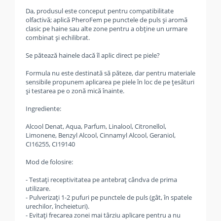
Da, produsul este conceput pentru compatibilitate
olfactivă; aplică PheroFem pe punctele de puls și aromă
clasic pe haine sau alte zone pentru a obține un urmare
combinat și echilibrat.
Se pătează hainele dacă îl aplic direct pe piele?
Formula nu este destinată să păteze, dar pentru materiale
sensibile propunem aplicarea pe piele în loc de pe țesături
și testarea pe o zonă mică înainte.
Ingrediente:
Alcool Denat, Aqua, Parfum, Linalool, Citronellol,
Limonene, Benzyl Alcool, Cinnamyl Alcool, Geraniol,
CI16255, CI19140
Mod de folosire:
- Testați receptivitatea pe antebraț cândva de prima
utilizare.
- Pulverizați 1-2 pufuri pe punctele de puls (gât, în spatele
urechilor, încheieturi).
- Evitați frecarea zonei mai târziu aplicare pentru a nu