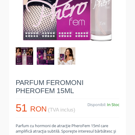
PARFUM FEROMONI
PHEROFEM 15ML
51
Disponibil:
In Stoc
RON
(TVA inclus)
Parfum cu hormoni de atracție PheroFem 15ml care
amplifică atracția subtilă. Sporește interesul bărbătesc și