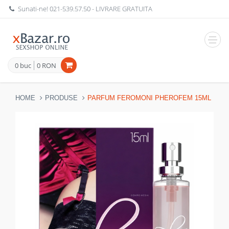
Sunati-ne!
021-539.57.50
- LIVRARE GRATUITA
Navig
0 buc
0 RON
HOME
PRODUSE
PARFUM FEROMONI PHEROFEM 15ML