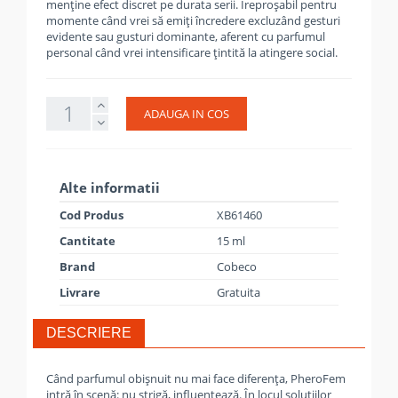
menține efect discret pe durata serii. Ireproșabil pentru
momente când vrei să emiți încredere excluzând gesturi
evidente sau gusturi dominante, aferent cu parfumul
personal când vrei intensificare țintită la atingere social.
ADAUGA IN COS
Alte informatii
Cod Produs
XB61460
Cantitate
15 ml
Brand
Cobeco
Livrare
Gratuita
DESCRIERE
Când parfumul obișnuit nu mai face diferența, PheroFem
intră în scenă: nu strigă, influențează. În locul soluțiilor