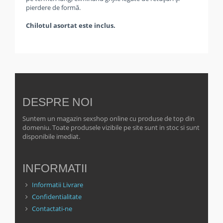
pierdere de formă.
Chilotul asortat este inclus.
DESPRE NOI
Suntem un magazin sexshop online cu produse de top din
domeniu. Toate produsele vizibile pe site sunt in stoc si sunt
disponibile imediat.
INFORMATII
Informatii Livrare
Confidentialitate
Contactati-ne