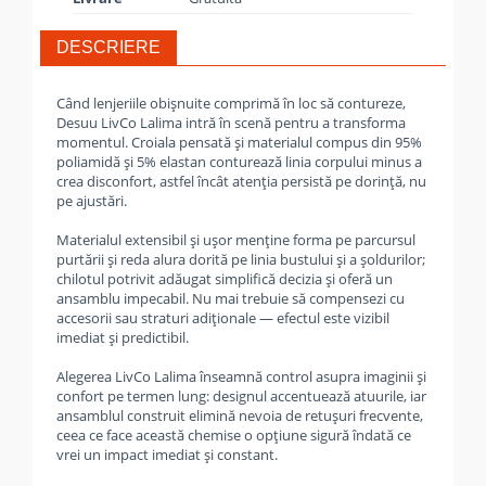
DESCRIERE
Când lenjeriile obișnuite comprimă în loc să contureze,
Desuu LivCo Lalima intră în scenă pentru a transforma
momentul. Croiala pensată și materialul compus din 95%
poliamidă și 5% elastan conturează linia corpului minus a
crea disconfort, astfel încât atenția persistă pe dorință, nu
pe ajustări.
Materialul extensibil și ușor menține forma pe parcursul
purtării și reda alura dorită pe linia bustului și a șoldurilor;
chilotul potrivit adăugat simplifică decizia și oferă un
ansamblu impecabil. Nu mai trebuie să compensezi cu
accesorii sau straturi adiționale — efectul este vizibil
imediat și predictibil.
Alegerea LivCo Lalima înseamnă control asupra imaginii și
confort pe termen lung: designul accentuează atuurile, iar
ansamblul construit elimină nevoia de retușuri frecvente,
ceea ce face această chemise o opțiune sigură îndată ce
vrei un impact imediat și constant.