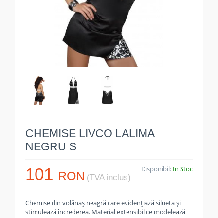
CHEMISE LIVCO LALIMA
NEGRU S
101
Disponibil:
In Stoc
RON
(TVA inclus)
Chemise din volănaș neagră care evidențiază silueta și
stimulează încrederea. Material extensibil ce modelează