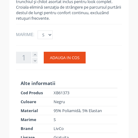
trunchiul și chilot asortat inclus pentru look complet.
Croiala elimină senzația de strângere pe parcursul purtării
destul de lungi pentru confort continuu, excluzând
retușuri frecvente.
MARIME:
ADAUGA IN COS
Alte informatii
Cod Produs
XB61373
Culoare
Negru
Material
95% Poliamidă, 5% Elastan
Marime
S
Brand
LivCo
Livrare
Gratuita