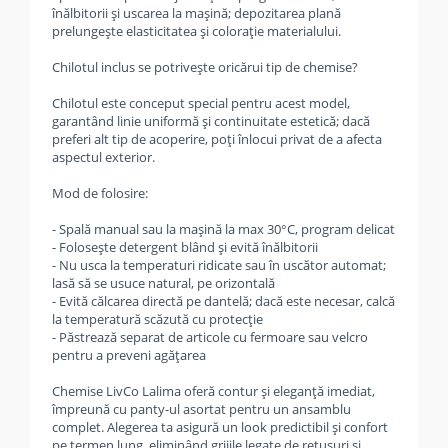
înălbitorii și uscarea la mașină; depozitarea plană
prelungește elasticitatea și colorație materialului.
Chilotul inclus se potrivește oricărui tip de chemise?
Chilotul este conceput special pentru acest model,
garantând linie uniformă și continuitate estetică; dacă
preferi alt tip de acoperire, poți înlocui privat de a afecta
aspectul exterior.
Mod de folosire:
- Spală manual sau la mașină la max 30°C, program delicat
- Folosește detergent blând și evită înălbitorii
- Nu usca la temperaturi ridicate sau în uscător automat;
lasă să se usuce natural, pe orizontală
- Evită călcarea directă pe dantelă; dacă este necesar, calcă
la temperatură scăzută cu protecție
- Păstrează separat de articole cu fermoare sau velcro
pentru a preveni agățarea
Chemise LivCo Lalima oferă contur și eleganță imediat,
împreună cu panty-ul asortat pentru un ansamblu
complet. Alegerea ta asigură un look predictibil și confort
pe termen lung, eliminând grijile legate de retușuri și