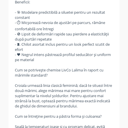
Beneficii:
- 🎯 Modelare predictibilă a siluetei pentru un rezultat
constant
- ⏱️ Micșorează nevoia de ajustări pe parcurs, rămâne
confortabilă ore întregi
- 🚫 Lipsit de deformări rapide sau pierdere a elasticității
după purtări repetate
- 🧵 Chilot asortat inclus pentru un look perfect scutit de
efort
- 🖤 Negrul intens păstrează profilul seducător și uniform
pe material
Cum se potrivește chemise LivCo Lalima în raport cu
mărimile standard?
Croiala urmează linia clasică feminină; dacă te situezi între
două mărimi, alege mărimea mai mare pentru confort
suplimentar la nivelul șoldurilor. Pentru ajustare mai
strânsă la bust, optează pentru mărimea exactă indicată
de ghidul de dimensiuni al brandului.
Cum se întreține pentru a păstra forma și culoarea?
Spală la temperaturi joase și cu program delicat, evită