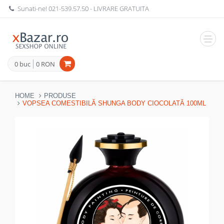
Sunati-ne!
021-539.57.50
- LIVRARE GRATUITA
Navig
0 buc
0 RON
HOME
PRODUSE
VOPSEA COMESTIBILĂ SHUNGA BODY CIOCOLATĂ 100ML