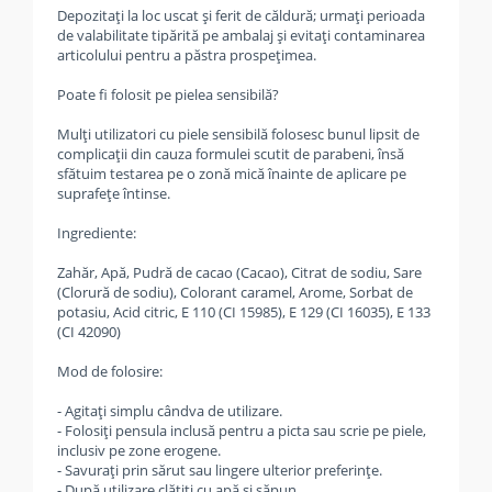
Depozitați la loc uscat și ferit de căldură; urmați perioada
de valabilitate tipărită pe ambalaj și evitați contaminarea
articolului pentru a păstra prospețimea.
Poate fi folosit pe pielea sensibilă?
Mulți utilizatori cu piele sensibilă folosesc bunul lipsit de
complicații din cauza formulei scutit de parabeni, însă
sfătuim testarea pe o zonă mică înainte de aplicare pe
suprafețe întinse.
Ingrediente:
Zahăr, Apă, Pudră de cacao (Cacao), Citrat de sodiu, Sare
(Clorură de sodiu), Colorant caramel, Arome, Sorbat de
potasiu, Acid citric, E 110 (CI 15985), E 129 (CI 16035), E 133
(CI 42090)
Mod de folosire:
- Agitați simplu cândva de utilizare.
- Folosiți pensula inclusă pentru a picta sau scrie pe piele,
inclusiv pe zone erogene.
- Savurați prin sărut sau lingere ulterior preferințe.
- După utilizare clătiți cu apă și săpun.