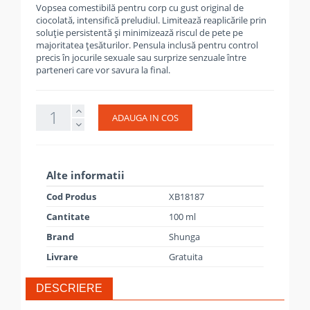
Vopsea comestibilă pentru corp cu gust original de
ciocolată, intensifică preludiul. Limitează reaplicările prin
soluție persistentă și minimizează riscul de pete pe
majoritatea țesăturilor. Pensula inclusă pentru control
precis în jocurile sexuale sau surprize senzuale între
parteneri care vor savura la final.
ADAUGA IN COS
Alte informatii
Cod Produs
XB18187
Cantitate
100 ml
Brand
Shunga
Livrare
Gratuita
DESCRIERE