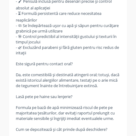
- 🖌️ Pensulă inclusă pentru desenări precise și control
absolut al aplicației
- ⏳ Formulă persistentă care reduce necesitatea
reaplicărilor
- 🧼 Se îndepărtează ușor cu apă și săpun pentru curățare
grabnică pe urmă utilizare
- 🎯 Control predictibil al intensității gustului și texturii în
timpul jocului
- 🌿 Excluzând parabeni și fără gluten pentru risc redus de
iritații
Este sigură pentru contact oral?
Da, este comestibilă și destinată atingerii oral; totuși, dacă
există istoricul alergiilor alimentare, testați pe o arie mică
de tegument înainte de întrebuințare extinsă.
Lasă pete pe haine sau lenjerie?
Formula pe bază de apă minimizează riscul de pete pe
majoritatea țesăturilor, dar evitați raportul prelungit cu
materiale sensibile și îngrijiți imediat eventualele urme.
Cum se depozitează și cât prinde după deschidere?