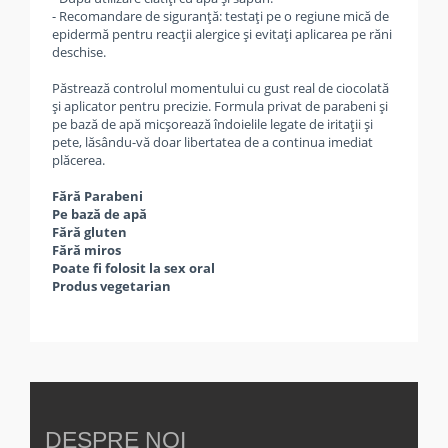
- Recomandare de siguranță: testați pe o regiune mică de
epidermă pentru reacții alergice și evitați aplicarea pe răni
deschise.
Păstrează controlul momentului cu gust real de ciocolată
și aplicator pentru precizie. Formula privat de parabeni și
pe bază de apă micșorează îndoielile legate de iritații și
pete, lăsându-vă doar libertatea de a continua imediat
plăcerea.
Fără Parabeni
Pe bază de apă
Fără gluten
Fără miros
Poate fi folosit la sex oral
Produs vegetarian
DESPRE NOI