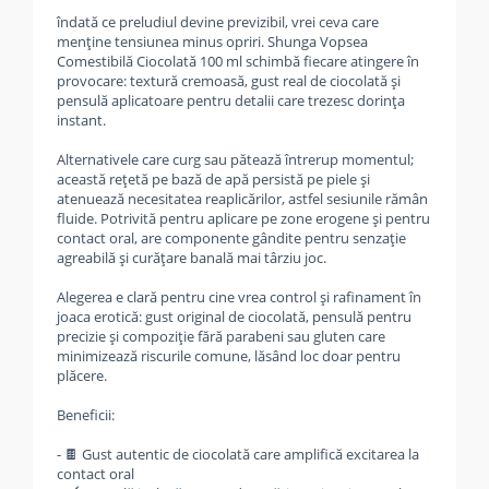
îndată ce preludiul devine previzibil, vrei ceva care
menține tensiunea minus opriri. Shunga Vopsea
Comestibilă Ciocolată 100 ml schimbă fiecare atingere în
provocare: textură cremoasă, gust real de ciocolată și
pensulă aplicatoare pentru detalii care trezesc dorința
instant.
Alternativele care curg sau pătează întrerup momentul;
această rețetă pe bază de apă persistă pe piele și
atenuează necesitatea reaplicărilor, astfel sesiunile rămân
fluide. Potrivită pentru aplicare pe zone erogene și pentru
contact oral, are componente gândite pentru senzație
agreabilă și curățare banală mai târziu joc.
Alegerea e clară pentru cine vrea control și rafinament în
joaca erotică: gust original de ciocolată, pensulă pentru
precizie și compoziție fără parabeni sau gluten care
minimizează riscurile comune, lăsând loc doar pentru
plăcere.
Beneficii:
- 🍫 Gust autentic de ciocolată care amplifică excitarea la
contact oral