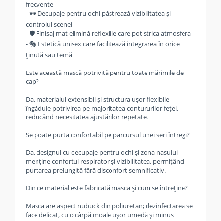
frecvente
- 🕶️ Decupaje pentru ochi păstrează vizibilitatea și
controlul scenei
- 🛡️ Finisaj mat elimină reflexiile care pot strica atmosfera
- 🎭 Estetică unisex care facilitează integrarea în orice
ținută sau temă
Este această mască potrivită pentru toate mărimile de
cap?
Da, materialul extensibil și structura ușor flexibile
îngăduie potrivirea pe majoritatea contururilor feței,
reducând necesitatea ajustărilor repetate.
Se poate purta confortabil pe parcursul unei seri întregi?
Da, designul cu decupaje pentru ochi și zona nasului
menține confortul respirator și vizibilitatea, permițând
purtarea prelungită fără disconfort semnificativ.
Din ce material este fabricată masca și cum se întreține?
Masca are aspect nubuck din poliuretan; dezinfectarea se
face delicat, cu o cârpă moale ușor umedă și minus