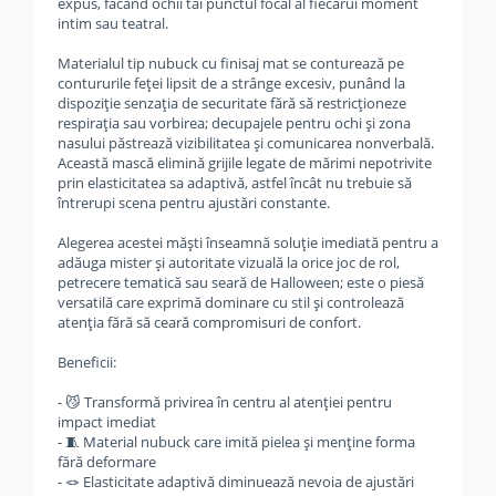
expus, făcând ochii tăi punctul focal al fiecărui moment
intim sau teatral.
Materialul tip nubuck cu finisaj mat se conturează pe
contururile feței lipsit de a strânge excesiv, punând la
dispoziție senzația de securitate fără să restricționeze
respirația sau vorbirea; decupajele pentru ochi și zona
nasului păstrează vizibilitatea și comunicarea nonverbală.
Această mască elimină grijile legate de mărimi nepotrivite
prin elasticitatea sa adaptivă, astfel încât nu trebuie să
întrerupi scena pentru ajustări constante.
Alegerea acestei măști înseamnă soluție imediată pentru a
adăuga mister și autoritate vizuală la orice joc de rol,
petrecere tematică sau seară de Halloween; este o piesă
versatilă care exprimă dominare cu stil și controlează
atenția fără să ceară compromisuri de confort.
Beneficii:
- 😼 Transformă privirea în centru al atenției pentru
impact imediat
- 🧵 Material nubuck care imită pielea și menține forma
fără deformare
- 🪢 Elasticitate adaptivă diminuează nevoia de ajustări