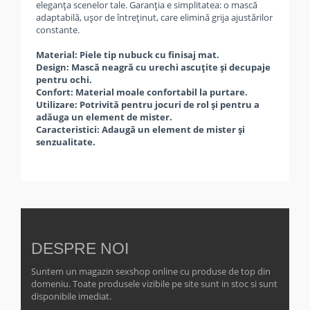
eleganța scenelor tale. Garanția e simplitatea: o mască
adaptabilă, ușor de întreținut, care elimină grija ajustărilor
constante.
Material: Piele tip nubuck cu finisaj mat.
Design: Mască neagră cu urechi ascuțite și decupaje
pentru ochi.
Confort: Material moale confortabil la purtare.
Utilizare: Potrivită pentru jocuri de rol și pentru a
adăuga un element de mister.
Caracteristici: Adaugă un element de mister și
senzualitate.
DESPRE NOI
Suntem un magazin sexshop online cu produse de top din
domeniu. Toate produsele vizibile pe site sunt in stoc si sunt
disponibile imediat.