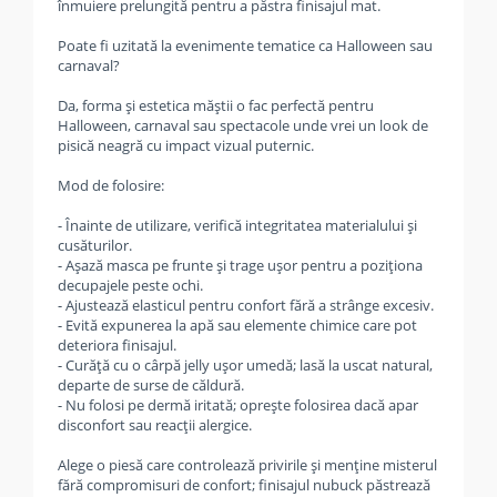
înmuiere prelungită pentru a păstra finisajul mat.
Poate fi uzitată la evenimente tematice ca Halloween sau
carnaval?
Da, forma și estetica măștii o fac perfectă pentru
Halloween, carnaval sau spectacole unde vrei un look de
pisică neagră cu impact vizual puternic.
Mod de folosire:
- Înainte de utilizare, verifică integritatea materialului și
cusăturilor.
- Așază masca pe frunte și trage ușor pentru a poziționa
decupajele peste ochi.
- Ajustează elasticul pentru confort fără a strânge excesiv.
- Evită expunerea la apă sau elemente chimice care pot
deteriora finisajul.
- Curăță cu o cârpă jelly ușor umedă; lasă la uscat natural,
departe de surse de căldură.
- Nu folosi pe dermă iritată; oprește folosirea dacă apar
disconfort sau reacții alergice.
Alege o piesă care controlează privirile și menține misterul
fără compromisuri de confort; finisajul nubuck păstrează