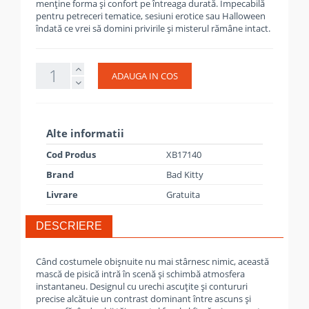
menține forma și confort pe întreaga durată. Impecabilă
pentru petreceri tematice, sesiuni erotice sau Halloween
îndată ce vrei să domini privirile și misterul rămâne intact.
ADAUGA IN COS
Alte informatii
Cod Produs
XB17140
Brand
Bad Kitty
Livrare
Gratuita
DESCRIERE
Când costumele obișnuite nu mai stârnesc nimic, această
mască de pisică intră în scenă și schimbă atmosfera
instantaneu. Designul cu urechi ascuțite și contururi
precise alcătuie un contrast dominant între ascuns și