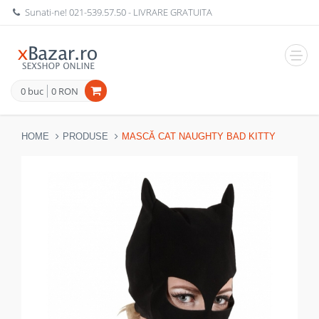
Sunati-ne!
021-539.57.50
- LIVRARE GRATUITA
Navig
0 buc
0 RON
HOME
PRODUSE
MASCĂ CAT NAUGHTY BAD KITTY