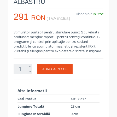
ALBASTRU
291
Disponibil:
In Stoc
RON
(TVA inclus)
Stimulator purtabil pentru stimulare punct G cu vibraţii
profunde; menţine raportul pentru senzaţii continue. 12
programe şi control prin aplicaţie pentru sesiuni
predictibile, cu acumulator magnetic şi rezistent IPX7.
Purtabil şi silenţios pentru exploatare discretă în mişcare.
ADAUGA IN COS
Alte informatii
Cod Produs
XB133517
Lungime Totală
23 cm
Lungime Inserabilă
9 cm