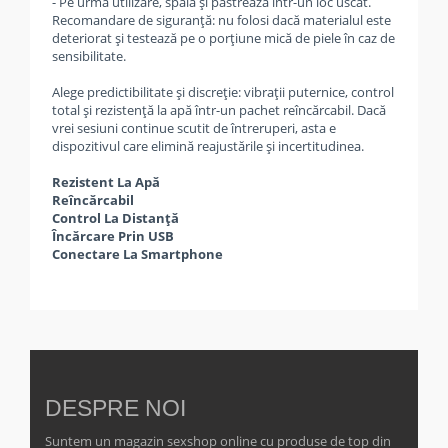
- Pe urmă utilizare, spală şi păstrează într-un loc uscat.
Recomandare de siguranţă: nu folosi dacă materialul este
deteriorat şi testează pe o porţiune mică de piele în caz de
sensibilitate.
Alege predictibilitate şi discreţie: vibraţii puternice, control
total şi rezistenţă la apă într-un pachet reîncărcabil. Dacă
vrei sesiuni continue scutit de întreruperi, asta e
dispozitivul care elimină reajustările şi incertitudinea.
Rezistent La Apă
Reîncărcabil
Control La Distanță
Încărcare Prin USB
Conectare La Smartphone
DESPRE NOI
Suntem un magazin sexshop online cu produse de top din