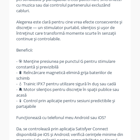
cu muzica sau dai controlul partenerului excluzând
cabluri.
Alegerea este clară pentru cine vrea efecte consecvente şi
discreţie — un stimulator purtabil, silenţios şi uşor de
întreţinut care transformă momente scurte în senzaţii
continue şi controlabile.
Beneficii:
- 🎯 Menţine presiunea pe punctul G pentru stimulare
constantă şi previzibilă
- 🔋 Reîncărcare magnetică elimină grija bateriilor de
schimb
- 💧 Trainic IPX7 pentru utilizare sigură în duş sau cadă
- 🔕 Motor silenţios pentru discreţie în spaţii publice sau
acasă
- 📱 Control prin aplicaţie pentru sesiuni predictibile şi
partajabile
Funcţionează cu telefonul meu Android sau iOS?
Da, se controlează prin aplicaţia Satisfyer Connect
disponibilă pe iOS şi Android; verifică cerinţele minime din