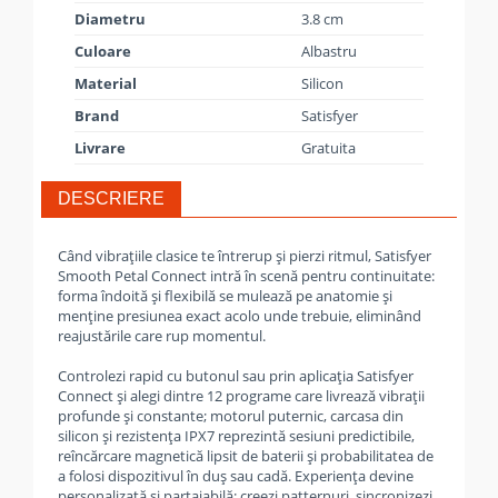
Diametru
3.8 cm
Culoare
Albastru
Material
Silicon
Brand
Satisfyer
Livrare
Gratuita
DESCRIERE
Când vibraţiile clasice te întrerup şi pierzi ritmul, Satisfyer
Smooth Petal Connect intră în scenă pentru continuitate:
forma îndoită şi flexibilă se mulează pe anatomie şi
menţine presiunea exact acolo unde trebuie, eliminând
reajustările care rup momentul.
Controlezi rapid cu butonul sau prin aplicaţia Satisfyer
Connect şi alegi dintre 12 programe care livrează vibraţii
profunde şi constante; motorul puternic, carcasa din
silicon şi rezistenţa IPX7 reprezintă sesiuni predictibile,
reîncărcare magnetică lipsit de baterii şi probabilitatea de
a folosi dispozitivul în duş sau cadă. Experienţa devine
personalizată şi partajabilă: creezi patternuri, sincronizezi