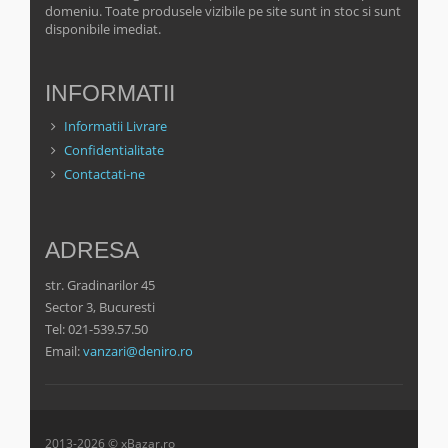
domeniu. Toate produsele vizibile pe site sunt in stoc si sunt
disponibile imediat.
INFORMATII
Informatii Livrare
Confidentialitate
Contactati-ne
ADRESA
str. Gradinarilor 45
Sector 3, Bucuresti
Tel: 021-539.57.50
Email:
vanzari@deniro.ro
2013-2026 © xBazar.ro