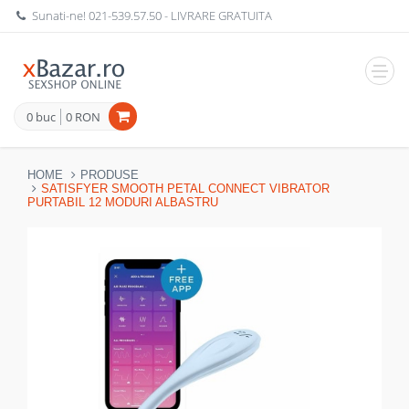
Sunati-ne!
021-539.57.50
- LIVRARE GRATUITA
Navig
0 buc
0 RON
HOME
PRODUSE
SATISFYER SMOOTH PETAL CONNECT VIBRATOR
PURTABIL 12 MODURI ALBASTRU