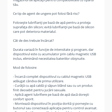
magazinul de aplicaţii pentru compatibilitate cu tiparul
tău.
Ce tip de agent de ungere pot folosi fără risc?
Foloseşte lubrifianţi pe bază de apă pentru a proteja
suprafaţa din silicon; evită lubrifianţii pe bază de silicon
care pot deteriora materialul.
Cât de des trebuie încărcat?
Durata variază în funcţie de intensitate şi program, dar
dispozitivul este cu acumulator prin cablu magnetic USB
inclus, eliminând necesitatea bateriilor obişnuite.
Mod de folosire:
- Încarcă complet dispozitivul cu cablul magnetic USB
adăugat cândva de prima utilizare.
- Curăţă cu apă caldă şi săpun blând sau cu un produs
finit deosebit pentru jucării sexuale.
- Aplică agent lubrifiere pe bază de apă dacă doreşti
confort sporit.
- Montează dispozitivul în poziţia dorită şi porneşte cu
butonul sau conectează aplicaţia pentru control avansat.