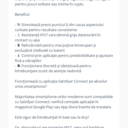
pentru jocuri solitare sau intime în cuplu.
Beneficii:
- 🎯 Stimulează precis punctul G din cauza aspectului
curbate pentru rezultate consistente
- 💧 Rezistenţă IPX7 care elimină grija deteriorării în
contact cu apa
- 🔋 Reîncărcabil pentru mai puţine întreruperi şi
excluzând cheltuieli cu baterii
- 📱 Control prin aplicaţie pentru predictibilitate şi ajustare
fină a vibraţiilor
- 🔕 Funcţionare discretă şi silenţioasă pentru
întrebuințare scutit de atenţie nedorită
Funcţionează cu aplicaţia Satisfyer Connect pe absolut
orice smartphone?
Majoritatea smartphone-urilor moderne sunt compatibile
cu Satisfyer Connect; verifică cerinţele aplicaţiei în
magazinul Google Play sau App Store înainte de instalare.
Este sigur de întrebuințat în baie sau la duş?
Da, dispozitivul are protecţie IPX7, ceea ce îi îngăduie