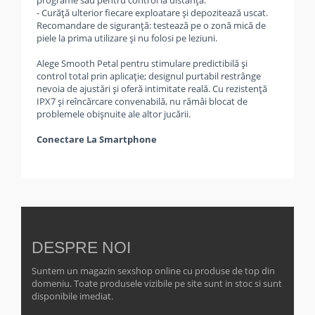
programe sau pentru control la distanţă.
- Curăţă ulterior fiecare exploatare şi depozitează uscat.
Recomandare de siguranţă: testează pe o zonă mică de
piele la prima utilizare şi nu folosi pe leziuni.
Alege Smooth Petal pentru stimulare predictibilă şi
control total prin aplicaţie; designul purtabil restrânge
nevoia de ajustări şi oferă intimitate reală. Cu rezistenţă
IPX7 şi reîncărcare convenabilă, nu rămâi blocat de
problemele obişnuite ale altor jucării.
Conectare La Smartphone
DESPRE NOI
Suntem un magazin sexshop online cu produse de top din
domeniu. Toate produsele vizibile pe site sunt in stoc si sunt
disponibile imediat.