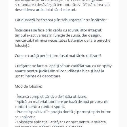
scufundarea desăvârșită temporară; evită încărcarea sau
deschiderea articolului când este ud.
Cât durează încărcarea şi întrebuințarea între încărcări?
Încărcarea se face prin cablu cu acumulator integrat;
timpul exact variază în funcţie de sursă, dar designul
reîncărcabil elimină necesitatea bateriilor de fără pereche
folosinţă.
Cum se curăţă perfect produsul mai târziu utilizare?
Curăţarea se face cu apă şi săpun catifelat sau cu un spray
aparte pentru jucării din silicon; clăteşte bine şi lasă la
uscat înainte de depozitare.
Mod de folosire:
- Încarcă complet cândva de întâia utilizare.
- Aplică un material lubrifiere pe bază de apă pe zona de
contact pentru confort sporit.
- Pune dispozitivul în poziţia dorită şi porneşte prin buton
sau aplicaţie.
- Foloseşte aplicaţia Satisfyer Connect pentru a selecta