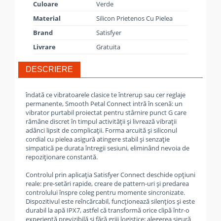
Culoare
Verde
Material
Silicon Prietenos Cu Pielea
Brand
Satisfyer
Livrare
Gratuita
DESCRIERE
îndată ce vibratoarele clasice te întrerup sau cer reglaje
permanente, Smooth Petal Connect intră în scenă: un
vibrator purtabil proiectat pentru stârnire punct G care
rămâne discret în timpul activităţii şi livrează vibraţii
adânci lipsit de complicaţii. Forma arcuită şi siliconul
cordial cu pielea asigură atingere stabil şi senzaţie
simpatică pe durata întregii sesiuni, eliminând nevoia de
repoziţionare constantă.
Controlul prin aplicaţia Satisfyer Connect deschide opţiuni
reale: pre-setări rapide, creare de pattern-uri şi predarea
controlului înspre coleg pentru momente sincronizate.
Dispozitivul este reîncărcabil, funcţionează silenţios şi este
durabil la apă IPX7, astfel că transformă orice clipă într-o
experienţă previzibilă şi fără griji logistice; alegerea sigură