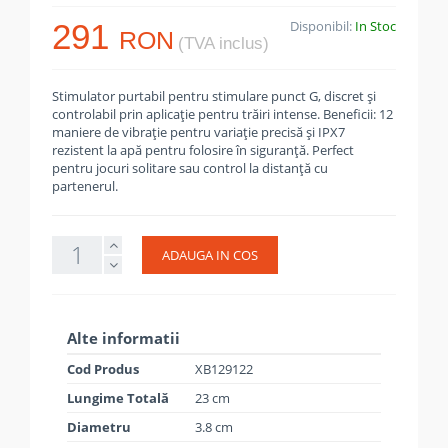
291
Disponibil:
In Stoc
RON
(TVA inclus)
Stimulator purtabil pentru stimulare punct G, discret și
controlabil prin aplicație pentru trăiri intense. Beneficii: 12
maniere de vibraţie pentru variaţie precisă și IPX7
rezistent la apă pentru folosire în siguranţă. Perfect
pentru jocuri solitare sau control la distanţă cu
partenerul.
ADAUGA IN COS
Alte informatii
Cod Produs
XB129122
Lungime Totală
23 cm
Diametru
3.8 cm