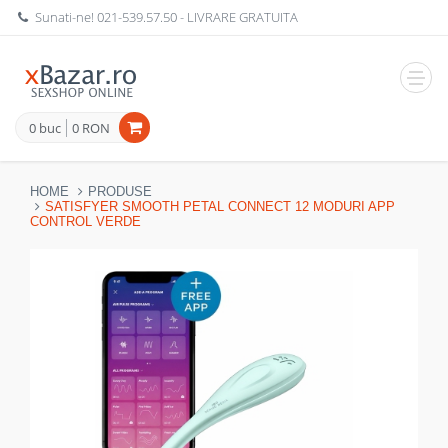
Sunati-ne!
021-539.57.50
- LIVRARE GRATUITA
Navig
0 buc
0 RON
HOME
PRODUSE
SATISFYER SMOOTH PETAL CONNECT 12 MODURI APP
CONTROL VERDE