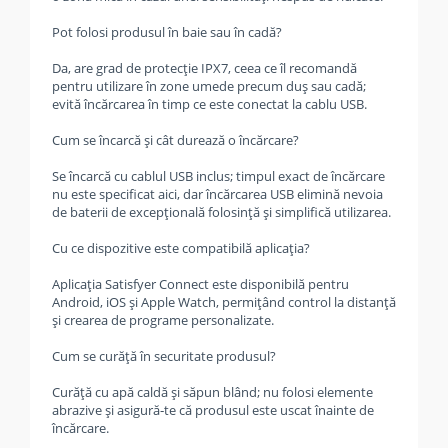
Pot folosi produsul în baie sau în cadă?
Da, are grad de protecție IPX7, ceea ce îl recomandă
pentru utilizare în zone umede precum duș sau cadă;
evită încărcarea în timp ce este conectat la cablu USB.
Cum se încarcă și cât durează o încărcare?
Se încarcă cu cablul USB inclus; timpul exact de încărcare
nu este specificat aici, dar încărcarea USB elimină nevoia
de baterii de excepțională folosință și simplifică utilizarea.
Cu ce dispozitive este compatibilă aplicația?
Aplicația Satisfyer Connect este disponibilă pentru
Android, iOS și Apple Watch, permițând control la distanță
și crearea de programe personalizate.
Cum se curăță în securitate produsul?
Curăță cu apă caldă și săpun blând; nu folosi elemente
abrazive și asigură‑te că produsul este uscat înainte de
încărcare.