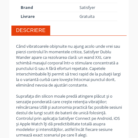
Brand
Satisfyer
Livrare
Gratuita
DESCRIERE
Când vibratoarele obișnuite nu ajung acolo unde vrei sau
pierzi controlul în momentele critice, Satisfyer Dublu
Wander apare ca rezolvarea clară: un wand XXL care
schimbă masajul corporal într‑o stimulare concentrată a
punctului G sau A fără eforturi repetate. Capetele
interschimbabile îți permit să treci rapid de la pulsații largi
la o variantă curbă care lovește întocmai punctul dorit,
eliminând nevoia de ajustări constante.
Suprafața din silicon moale predă atingere plăcut și o
senzație ponderată care crește retenția vibrațiilor;
reîncărcarea USB și autonomia practică fac posibile sesiuni
destul de lungi scutit de baterii de unică folosință.
Controlul prin aplicația Satisfyer Connect pe Android, iOS
și Apple Watch îți dă predictibilitate totală asupra
modelelor și intensităților, astfel încât fiecare sesiune
urmează exact scenariul pe care îl alegi.