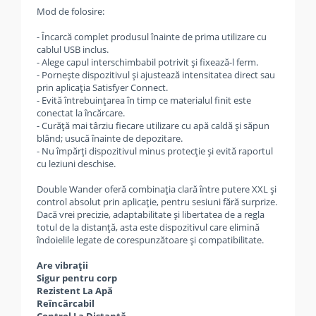
Mod de folosire:
- Încarcă complet produsul înainte de prima utilizare cu
cablul USB inclus.
- Alege capul interschimbabil potrivit și fixează-l ferm.
- Pornește dispozitivul și ajustează intensitatea direct sau
prin aplicația Satisfyer Connect.
- Evită întrebuințarea în timp ce materialul finit este
conectat la încărcare.
- Curăță mai târziu fiecare utilizare cu apă caldă și săpun
blând; usucă înainte de depozitare.
- Nu împărți dispozitivul minus protecție și evită raportul
cu leziuni deschise.
Double Wander oferă combinația clară între putere XXL și
control absolut prin aplicație, pentru sesiuni fără surprize.
Dacă vrei precizie, adaptabilitate și libertatea de a regla
totul de la distanță, asta este dispozitivul care elimină
îndoielile legate de corespunzătoare și compatibilitate.
Are vibrații
Sigur pentru corp
Rezistent La Apă
Reîncărcabil