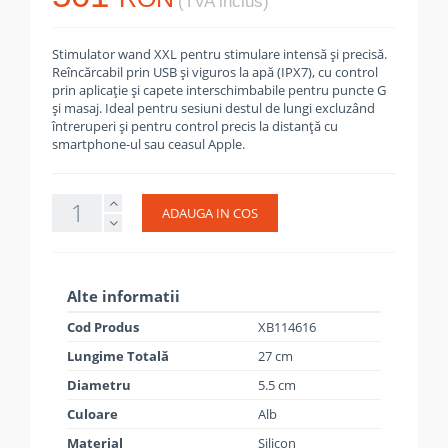
(TVA inclus)
Stimulator wand XXL pentru stimulare intensă și precisă.
Reîncărcabil prin USB și viguros la apă (IPX7), cu control
prin aplicație și capete interschimbabile pentru puncte G
și masaj. Ideal pentru sesiuni destul de lungi excluzând
întreruperi și pentru control precis la distanță cu
smartphone-ul sau ceasul Apple.
ADAUGA IN COS
Alte informatii
Cod Produs
XB114616
Lungime Totală
27 cm
Diametru
5.5 cm
Culoare
Alb
Material
Silicon