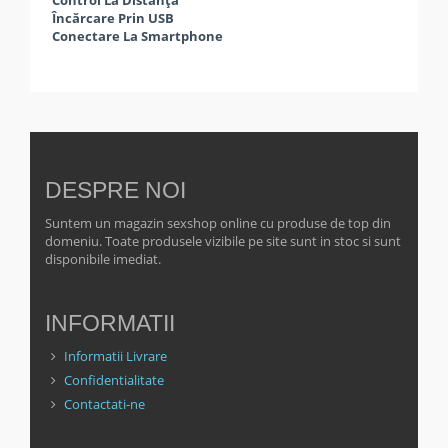
Control La Distanță
Încărcare Prin USB
Conectare La Smartphone
DESPRE NOI
Suntem un magazin sexshop online cu produse de top din
domeniu. Toate produsele vizibile pe site sunt in stoc si sunt
disponibile imediat.
INFORMATII
Informatii Livrare
Confidentialitate
Contactati-ne