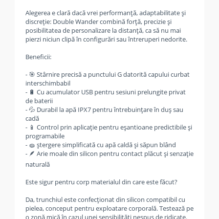
Alegerea e clară dacă vrei performanță, adaptabilitate și
discreție: Double Wander combină forță, precizie și
posibilitatea de personalizare la distanță, ca să nu mai
pierzi niciun clipă în configurări sau întreruperi nedorite.
Beneficii:
- 🎯 Stârnire precisă a punctului G datorită capului curbat
interschimbabil
- 🔋 Cu acumulator USB pentru sesiuni prelungite privat
de baterii
- 💦 Durabil la apă IPX7 pentru întrebuințare în duș sau
cadă
- 📱 Control prin aplicație pentru eșantioane predictibile și
programabile
- 🧽 ștergere simplificată cu apă caldă și săpun blând
- 🪶 Arie moale din silicon pentru contact plăcut și senzație
naturală
Este sigur pentru corp materialul din care este făcut?
Da, trunchiul este confecționat din silicon compatibil cu
pielea, conceput pentru exploatare corporală. Testează pe
o zonă mică în cazul unei sensibilități nespus de ridicate.