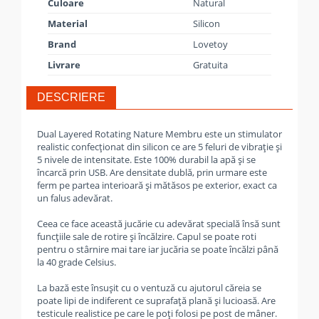
Culoare
Natural
Material
Silicon
Brand
Lovetoy
Livrare
Gratuita
DESCRIERE
Dual Layered Rotating Nature Membru este un stimulator
realistic confecționat din silicon ce are 5 feluri de vibrație și
5 nivele de intensitate. Este 100% durabil la apă și se
încarcă prin USB. Are densitate dublă, prin urmare este
ferm pe partea interioară și mătăsos pe exterior, exact ca
un falus adevărat.
Ceea ce face această jucărie cu adevărat specială însă sunt
funcțiile sale de rotire și încălzire. Capul se poate roti
pentru o stârnire mai tare iar jucăria se poate încălzi până
la 40 grade Celsius.
La bază este însușit cu o ventuză cu ajutorul căreia se
poate lipi de indiferent ce suprafață plană și lucioasă. Are
testicule realistice pe care le poți folosi pe post de mâner.