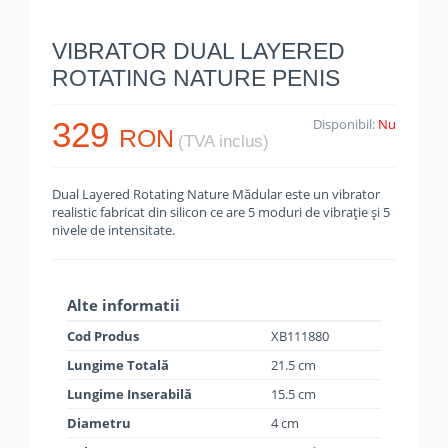
VIBRATOR DUAL LAYERED
ROTATING NATURE PENIS
329
Disponibil:
Nu
RON
(TVA inclus)
Dual Layered Rotating Nature Mădular este un vibrator
realistic fabricat din silicon ce are 5 moduri de vibrație și 5
nivele de intensitate.
Alte informatii
Cod Produs
XB111880
Lungime Totală
21.5 cm
Lungime Inserabilă
15.5 cm
Diametru
4 cm