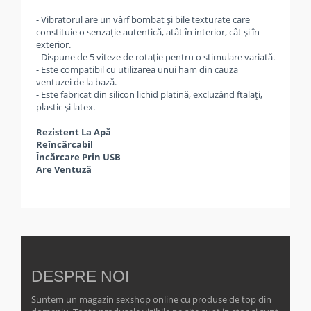
- Vibratorul are un vârf bombat și bile texturate care
constituie o senzație autentică, atât în interior, cât și în
exterior.
- Dispune de 5 viteze de rotație pentru o stimulare variată.
- Este compatibil cu utilizarea unui ham din cauza
ventuzei de la bază.
- Este fabricat din silicon lichid platină, excluzând ftalați,
plastic și latex.
Rezistent La Apă
Reîncărcabil
Încărcare Prin USB
Are Ventuză
DESPRE NOI
Suntem un magazin sexshop online cu produse de top din