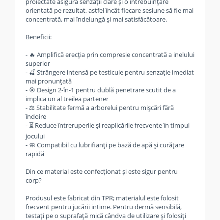
proiectate asigură senzații clare și o întrebuințare
orientată pe rezultat, astfel încât fiecare sesiune să fie mai
concentrată, mai îndelungă și mai satisfăcătoare.
Beneficii:
- 🔥 Amplifică erecția prin compresie concentrată a inelului
superior
- 🍒 Strângere intensă pe testicule pentru senzație imediat
mai pronunțată
- 🎯 Design 2-în-1 pentru dublă penetrare scutit de a
implica un al treilea partener
- ⚖️ Stabilitate fermă a arborelui pentru mișcări fără
îndoire
- ⏳ Reduce întreruperile și reaplicările frecvente în timpul
jocului
- 🧼 Compatibil cu lubrifianți pe bază de apă și curățare
rapidă
Din ce material este confecționat și este sigur pentru
corp?
Produsul este fabricat din TPR; materialul este folosit
frecvent pentru jucării intime. Pentru dermă sensibilă,
testați pe o suprafață mică cândva de utilizare și folosiți