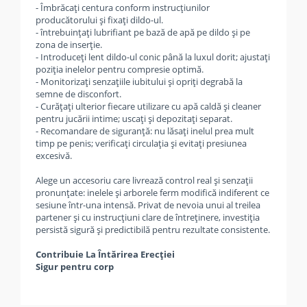
- Îmbrăcați centura conform instrucțiunilor
producătorului și fixați dildo-ul.
- întrebuințați lubrifiant pe bază de apă pe dildo și pe
zona de inserție.
- Introduceți lent dildo-ul conic până la luxul dorit; ajustați
poziția inelelor pentru compresie optimă.
- Monitorizați senzațiile iubitului și opriți degrabă la
semne de disconfort.
- Curățați ulterior fiecare utilizare cu apă caldă și cleaner
pentru jucării intime; uscați și depozitați separat.
- Recomandare de siguranță: nu lăsați inelul prea mult
timp pe penis; verificați circulația și evitați presiunea
excesivă.
Alege un accesoriu care livrează control real și senzații
pronunțate: inelele și arborele ferm modifică indiferent ce
sesiune într-una intensă. Privat de nevoia unui al treilea
partener și cu instrucțiuni clare de întreținere, investiția
persistă sigură și predictibilă pentru rezultate consistente.
Contribuie La Întărirea Erecției
Sigur pentru corp