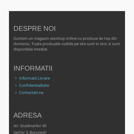
DESPRE NOI
Suntem un magazin sexshop online cu produse de top din
domeniu. Toate produsele vizibile pe site sunt in stoc si sunt
disponibile imediat.
INFORMATII
Informatii Livrare
Confidentialitate
Contactati-ne
ADRESA
str. Gradinarilor 45
Sector 3, Bucuresti