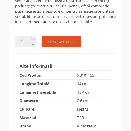
simultană. Atenuează nevoia unui al treilea partener și
prelungește erecția cu inelul superior; oferă compresie
puternică asupra testiculelor pentru senzație pronunțată
și stabilitate de durată. Impecabil pentru sesiuni puternice
între parteneri care vor rezultate predictibile.
ADAUGA IN COS
Alte informatii
Cod Produs
XB101155
Lungime Totală
14 cm
Lungime Inserabilă
13.4 cm
Diametru
2.6 cm
Culoare
Negru
Material
TPR
Brand
Pipedream