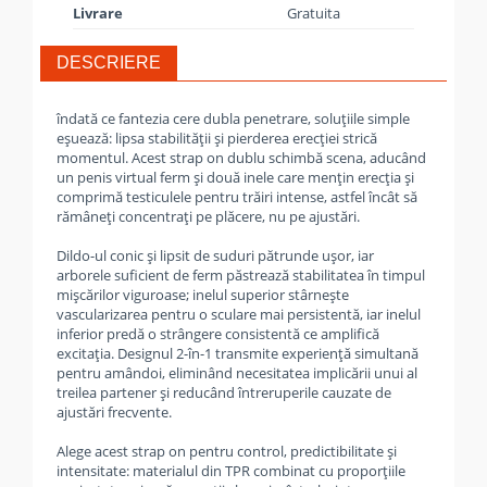
Livrare
Gratuita
DESCRIERE
îndată ce fantezia cere dubla penetrare, soluțiile simple
eșuează: lipsa stabilității și pierderea erecției strică
momentul. Acest strap on dublu schimbă scena, aducând
un penis virtual ferm și două inele care mențin erecția și
comprimă testiculele pentru trăiri intense, astfel încât să
rămâneți concentrați pe plăcere, nu pe ajustări.
Dildo-ul conic și lipsit de suduri pătrunde ușor, iar
arborele suficient de ferm păstrează stabilitatea în timpul
mișcărilor viguroase; inelul superior stârnește
vascularizarea pentru o sculare mai persistentă, iar inelul
inferior predă o strângere consistentă ce amplifică
excitația. Designul 2-în-1 transmite experiență simultană
pentru amândoi, eliminând necesitatea implicării unui al
treilea partener și reducând întreruperile cauzate de
ajustări frecvente.
Alege acest strap on pentru control, predictibilitate și
intensitate: materialul din TPR combinat cu proporțiile