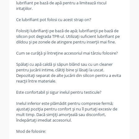
lubrifiant pe bază de apă pentru a limitează riscul
iritațiilor.
Ce lubrifiant pot folosi cu acest strap on?
Folosiți lubrifianți pe bază de apă; lubrifianții pe bază de
silicon pot degrada TPR-ul. Utilizați suficient lubrifiant pe
dildou și pe zonele de atingere pentru inserții mai fine.
Cum se curăță și întreține accesoriul mai târziu folosire?
Spălați cu apă caldă și săpun blând sau cu un cleaner
pentru jucării intime, clătiți bine și lăsați la uscat.
Depozitați separat de alte jucării din silicon pentru a evita
reacții între materiale.
Este confortabil și sigur inelul pentru testicule?
Inelul inferior este plămădit pentru compresie fermă;
ajustați poziția pentru confort și nu îl purtați excesiv de
mult timp. Dacă simțiți amorțeală sau disconfort,
îndepărtați imediat accesoriul.
Mod de folosire: