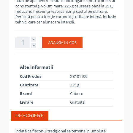
bază de apă pentru sesiuni îndelungate. Control precis al
consistenței și volum mare: 225 g cauzează până la 25 L,
reducând frecvența reaplicărilor și costul pe utilizare.
Perfectă pentru frecție corporal și utilizare intimă, inclusiv
tehnici care cer alunecare intensă.
ADAUGA IN COS
Alte informatii
Cod Produs
XB101100
Cantitate
225 g
Brand
Cobeco
Livrare
Gratuita
DESCRIERE
îndată ce flaconul tradițional se termină în umplută