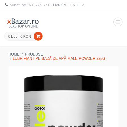
Sunati-ne!
021-539.57.50
- LIVRARE GRATUITA
Navig
0 buc
0 RON
HOME
PRODUSE
LUBRIFIANT PE BAZĂ DE APĂ MALE POWDER 225G