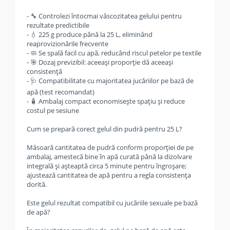
- 🔧 Controlezi întocmai vâscozitatea gelului pentru
rezultate predictibile
- 💧 225 g produce până la 25 L, eliminând
reaprovizionările frecvente
- 🧼 Se spală facil cu apă, reducând riscul petelor pe textile
- 🎯 Dozaj previzibil: aceeași proporție dă aceeași
consistență
- 🩺 Compatibilitate cu majoritatea jucăriilor pe bază de
apă (test recomandat)
- 🧴 Ambalaj compact economisește spațiu și reduce
costul pe sesiune
Cum se prepară corect gelul din pudră pentru 25 L?
Măsoară cantitatea de pudră conform proporției de pe
ambalaj, amestecă bine în apă curată până la dizolvare
integrală și așteaptă circa 5 minute pentru îngroșare;
ajustează cantitatea de apă pentru a regla consistența
dorită.
Este gelul rezultat compatibil cu jucăriile sexuale pe bază
de apă?