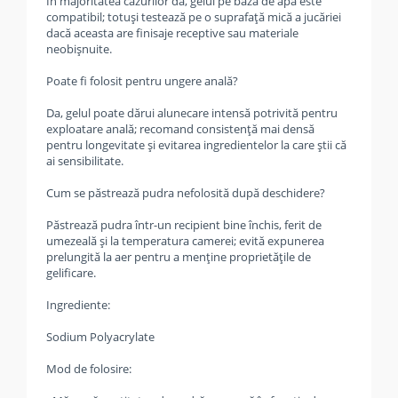
În majoritatea cazurilor da, gelul pe bază de apă este
compatibil; totuși testează pe o suprafață mică a jucăriei
dacă aceasta are finisaje receptive sau materiale
neobișnuite.
Poate fi folosit pentru ungere anală?
Da, gelul poate dărui alunecare intensă potrivită pentru
exploatare anală; recomand consistență mai densă
pentru longevitate și evitarea ingredientelor la care știi că
ai sensibilitate.
Cum se păstrează pudra nefolosită după deschidere?
Păstrează pudra într-un recipient bine închis, ferit de
umezeală și la temperatura camerei; evită expunerea
prelungită la aer pentru a menține proprietățile de
gelificare.
Ingrediente:
Sodium Polyacrylate
Mod de folosire: