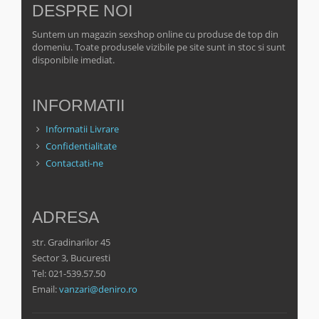
DESPRE NOI
Suntem un magazin sexshop online cu produse de top din
domeniu. Toate produsele vizibile pe site sunt in stoc si sunt
disponibile imediat.
INFORMATII
Informatii Livrare
Confidentialitate
Contactati-ne
ADRESA
str. Gradinarilor 45
Sector 3, Bucuresti
Tel: 021-539.57.50
Email:
vanzari@deniro.ro