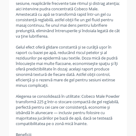
sesiune, reaplicările frecvente taie ritmul și distrag atenția;
aici intervine pudra concentrată Cobeco Male.
Amestecată cu apă se transformă rapid într-un gel cu
consistență reglabilă, astfel obții fie un gel fluid pentru
masaj continuu, fie unul mai dens pentru lubrifiere
prelungită, eliminând întreruperile și îndoiala legată de cât
va ține lubrifierea.
Gelul efect oferă glidare constantă și se curăță ușor în
raport cu bazei pe apă, reducând riscul petelor și al
reziduurilor pe epidermă sau textile. Doza mică de pudră
înlocuiește mai multe flacoane, economisește spațiu și îți
oferă predictibilitate în dozaj: același raport produce
sinonimă textură de fiecare dată. Astfel obții control,
eficiență și o rezervă mare de gel pentru sesiuni extinse
minus complicații.
Alegerea se consolidează în utilitate: Cobeco Male Powder
transformă 225 g într-o stocare compactă de gel reglabilă,
perfectă pentru cei care cer consistență, economie și
izbândă în alunecare — inclusiv pentru folosire cu
majoritatea jucăriilor pe bază de apă, dacă se testează
compatibilitatea pe o zonă mică înainte.
Beneficii: