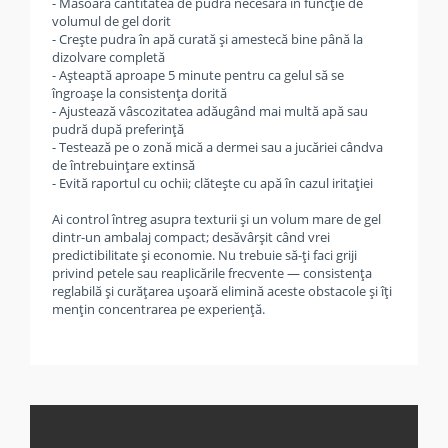
- Măsoară cantitatea de pudră necesară în funcție de
volumul de gel dorit
- Crește pudra în apă curată și amestecă bine până la
dizolvare completă
- Așteaptă aproape 5 minute pentru ca gelul să se
îngroașe la consistența dorită
- Ajustează vâscozitatea adăugând mai multă apă sau
pudră după preferință
- Testează pe o zonă mică a dermei sau a jucăriei cândva
de întrebuințare extinsă
- Evită raportul cu ochii; clătește cu apă în cazul iritației
Ai control întreg asupra texturii și un volum mare de gel
dintr-un ambalaj compact; desăvârșit când vrei
predictibilitate și economie. Nu trebuie să-ți faci griji
privind petele sau reaplicările frecvente — consistența
reglabilă și curățarea ușoară elimină aceste obstacole și îți
mențin concentrarea pe experiență.