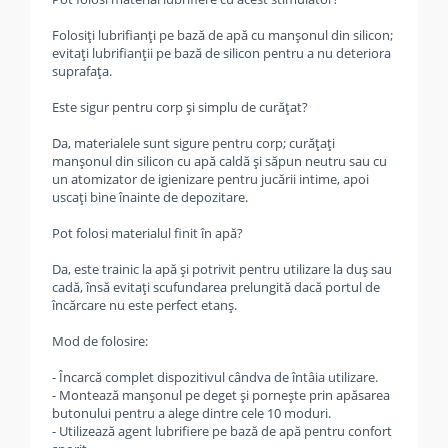
Folosiți lubrifianți pe bază de apă cu manșonul din silicon;
evitați lubrifianții pe bază de silicon pentru a nu deteriora
suprafața.
Este sigur pentru corp și simplu de curățat?
Da, materialele sunt sigure pentru corp; curățați
manșonul din silicon cu apă caldă și săpun neutru sau cu
un atomizator de igienizare pentru jucării intime, apoi
uscați bine înainte de depozitare.
Pot folosi materialul finit în apă?
Da, este trainic la apă și potrivit pentru utilizare la duș sau
cadă, însă evitați scufundarea prelungită dacă portul de
încărcare nu este perfect etanș.
Mod de folosire:
- Încarcă complet dispozitivul cândva de întâia utilizare.
- Montează manșonul pe deget și pornește prin apăsarea
butonului pentru a alege dintre cele 10 moduri.
- Utilizează agent lubrifiere pe bază de apă pentru confort