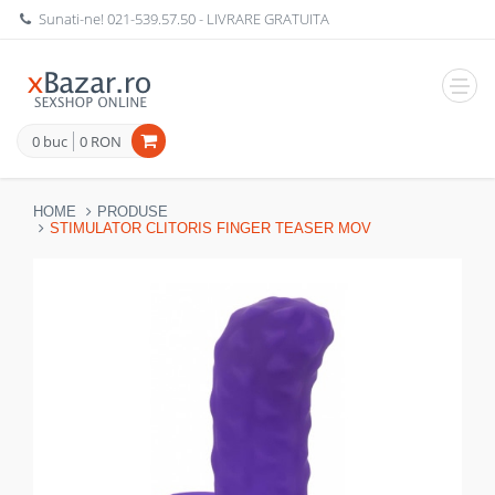
Sunati-ne!
021-539.57.50
- LIVRARE GRATUITA
Navig
0 buc
0 RON
HOME
PRODUSE
STIMULATOR CLITORIS FINGER TEASER MOV