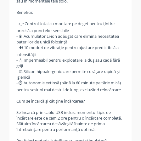
sau în momentele tale solo.
Beneficii:
- 👉 Control total cu montare pe deget pentru țintire
precisă a punctelor sensibile
- 🔋 Acumulator Li‑ion adăugat care elimină necesitatea
bateriilor de unică folosință
- 🔊 10 moduri de vibrație pentru ajustare predictibilă a
intensității
- 💧 Impermeabil pentru exploatare la duș sau cadă fără
griji
- 🧼 Silicon hipoalergenic care permite curățare rapidă și
igienică
- ⏱️ Autonomie extinsă (până la 60 minute pe tărie mică)
pentru sesiuni mai destul de lungi excluzând reîncărcare
Cum se încarcă și cât ține încărcarea?
Se încarcă prin cablu USB inclus; momentul tipic de
încărcare este de cam 2 ore pentru o încărcare completă.
Sfătuim încărcarea desăvârșită înainte de prima
întrebuințare pentru performanță optimă.
Pot folosi material lubrifiere cu acest stimulator?