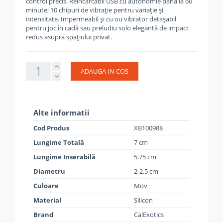
control precis. Reîncărcabil USB cu autonomie până la 60
minute; 10 chipuri de vibrație pentru variație și
intensitate. Impermeabil și cu ou vibrator detașabil
pentru joc în cadă sau preludiu solo elegantă de impact
redus asupra spațiului privat.
ADAUGA IN COS
Alte informatii
Cod Produs
XB100988
Lungime Totală
7 cm
Lungime Inserabilă
5.75 cm
Diametru
2-2.5 cm
Culoare
Mov
Material
Silicon
Brand
CalExotics