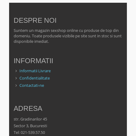
DESPRE NOI
Suntem un magazin sexshop online cu produse de top din
domeniu. Toate produsele vizibile pe site sunt in stoc si sunt
disponibile imediat.
INFORMATII
Informatii Livrare
Confidentialitate
Contactati-ne
ADRESA
str. Gradinarilor 45
Sector 3, Bucuresti
Tel: 021-539.57.50