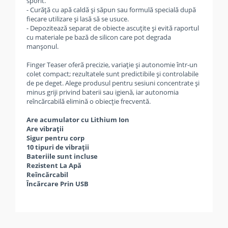
sporit.
- Curăță cu apă caldă și săpun sau formulă specială după
fiecare utilizare și lasă să se usuce.
- Depozitează separat de obiecte ascuțite și evită raportul
cu materiale pe bază de silicon care pot degrada
manșonul.
Finger Teaser oferă precizie, variație și autonomie într‑un
colet compact; rezultatele sunt predictibile și controlabile
de pe deget. Alege produsul pentru sesiuni concentrate și
minus griji privind baterii sau igienă, iar autonomia
reîncărcabilă elimină o obiecție frecventă.
Are acumulator cu Lithium Ion
Are vibrații
Sigur pentru corp
10 tipuri de vibrații
Bateriile sunt incluse
Rezistent La Apă
Reîncărcabil
Încărcare Prin USB