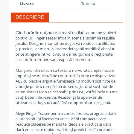
Livrare
Gratuita
DESCRIERE
Când jucăriile obișnuite livrează oscilații anonime și pierzi
controlul, Finger Teaser intră în scenă și schimbă regulile
jocului. Designul montat pe deget vă readuce tactilitatea
și precizia, iar miezul vibra­tor detașabil modifică absolut
orice atingere într‑o lovitură de mulțumire direcționată,
lipsit de întreruperi sau reaplicări frecvente.
Manșonul din silicon cu textură nervurată crește fiecare
impuls și se mulează pe contururi, în timp ce dispozitivul
ABS cu placare argintie furnizează 10 moduri distincte de
vibrație pentru rampă lină de senzații; totul susținut de
acumulator Li‑ion reîncărcabil prin USB, astfel încât nu mai
cauți baterii de rezervă. Rezistența la apă extinde
utilizarea la duș sau cadă fără compromisuri de igienă.
Alege Finger Teaser pentru control precis, progresie clară
a intensității și libertatea unei jucării compacte care
readuce plăcerea pe mâna ta; decizia e practică și clară
dacă vrei efecte rapide, variate și predictibile în preludiu