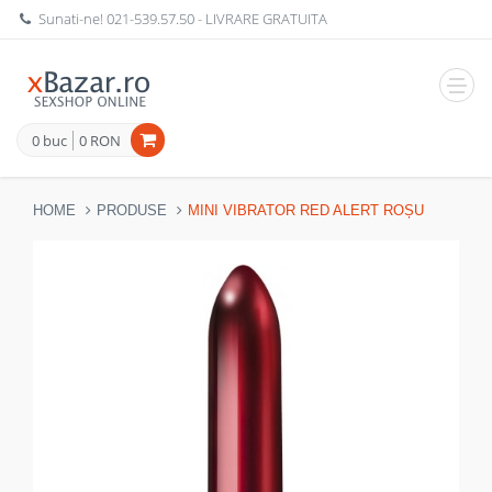
Sunati-ne!
021-539.57.50
- LIVRARE GRATUITA
Navig
0 buc
0 RON
HOME
PRODUSE
MINI VIBRATOR RED ALERT ROȘU