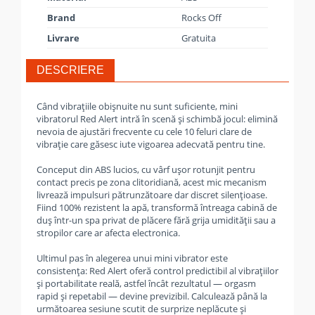
Brand
Rocks Off
Livrare
Gratuita
DESCRIERE
Când vibrațiile obișnuite nu sunt suficiente, mini
vibratorul Red Alert intră în scenă și schimbă jocul: elimină
nevoia de ajustări frecvente cu cele 10 feluri clare de
vibrație care găsesc iute vigoarea adecvată pentru tine.
Conceput din ABS lucios, cu vârf ușor rotunjit pentru
contact precis pe zona clitoridiană, acest mic mecanism
livrează impulsuri pătrunzătoare dar discret silențioase.
Fiind 100% rezistent la apă, transformă întreaga cabină de
duș într-un spa privat de plăcere fără grija umidității sau a
stropilor care ar afecta electronica.
Ultimul pas în alegerea unui mini vibrator este
consistența: Red Alert oferă control predictibil al vibrațiilor
și portabilitate reală, astfel încât rezultatul — orgasm
rapid și repetabil — devine previzibil. Calculează până la
următoarea sesiune scutit de surprize neplăcute și