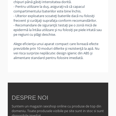
chipuri până găsiți intensitatea dorită.
- Pentru utilizare la duș, asigurați-vă că capacul
compartimentului bateriilor este bine închis.
- Ulterior exploatare scoateți bateriile dacă nu folosiți
frecvent și curățați suprafața conform recomandărilor.
- Recomandare de siguranță: testați pe o zonă mică de
epidermă la întâia utilizare și nu folosiți pe piele iritată sau
pe regiuni cu plăgi deschise.
Alege eficiența unui aparat compact care livrează efecte
previzibile prin 10 moduri diferite și rezistență la apă. Nu
vei risca surprize neplăcute: design igienic din ABS și
alimentare standard pentru folosire imediată.
DESPRE NOI
Suntem un magazin sexshop online cu produse de top din
domeniu. Toate produsele vizibile pe site sunt in stoc si sunt
disponibile imediat.