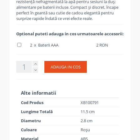
rezistență nefragmentată la apă pentru sesiuni la duș;
alimentare pe baterii incluse. Compact și discret, încape
perfect în geantă sau cutie de cadou elegantă pentru
surprize rapide îndată ce vrei efecte reale.
Optional puteti adauga in cos urmatoarele accesorii:
2 x Baterii AAA
2 RON
ADAUGA IN COS
Alte informatii
Cod Produs
XB100791
Lungime Totală
11.5 cm
Diametru
2.8 cm
Culoare
Roșu
Material
ABS