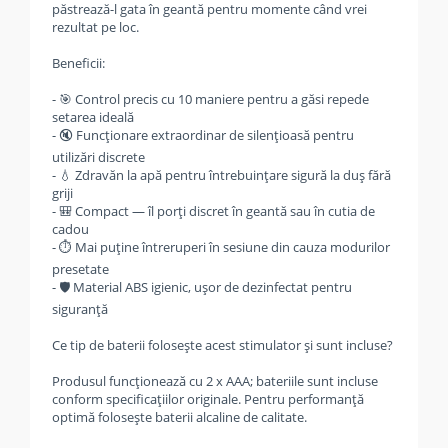
păstrează-l gata în geantă pentru momente când vrei
rezultat pe loc.
Beneficii:
- 🎯 Control precis cu 10 maniere pentru a găsi repede
setarea ideală
- 🔇 Funcționare extraordinar de silențioasă pentru
utilizări discrete
- 💧 Zdravăn la apă pentru întrebuințare sigură la duș fără
griji
- 🎒 Compact — îl porți discret în geantă sau în cutia de
cadou
- ⏱️ Mai puține întreruperi în sesiune din cauza modurilor
presetate
- 🛡️ Material ABS igienic, ușor de dezinfectat pentru
siguranță
Ce tip de baterii folosește acest stimulator și sunt incluse?
Produsul funcționează cu 2 x AAA; bateriile sunt incluse
conform specificațiilor originale. Pentru performanță
optimă folosește baterii alcaline de calitate.