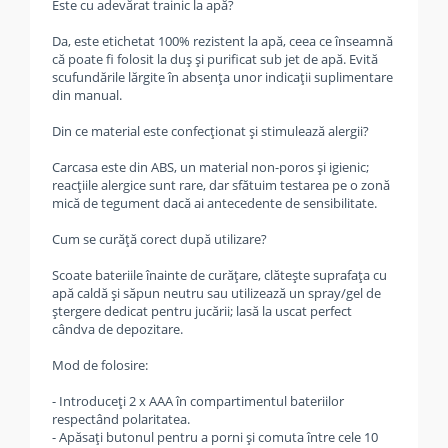
Este cu adevărat trainic la apă?
Da, este etichetat 100% rezistent la apă, ceea ce înseamnă
că poate fi folosit la duș și purificat sub jet de apă. Evită
scufundările lărgite în absența unor indicații suplimentare
din manual.
Din ce material este confecționat și stimulează alergii?
Carcasa este din ABS, un material non-poros și igienic;
reacțiile alergice sunt rare, dar sfătuim testarea pe o zonă
mică de tegument dacă ai antecedente de sensibilitate.
Cum se curăță corect după utilizare?
Scoate bateriile înainte de curățare, clătește suprafața cu
apă caldă și săpun neutru sau utilizează un spray/gel de
ștergere dedicat pentru jucării; lasă la uscat perfect
cândva de depozitare.
Mod de folosire:
- Introduceți 2 x AAA în compartimentul bateriilor
respectând polaritatea.
- Apăsați butonul pentru a porni și comuta între cele 10